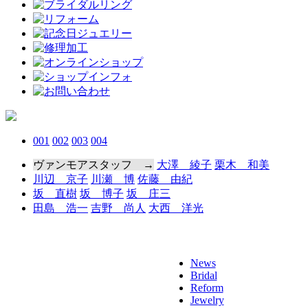
001
002
003
004
ヴァンモアスタッフ →
大澤 綾子
栗木 和美
川辺 京子
川瀬 博
佐藤 由紀
坂 直樹
坂 博子
坂 庄三
田島 浩一
吉野 尚人
大西 洋光
News
Bridal
Reform
Jewelry