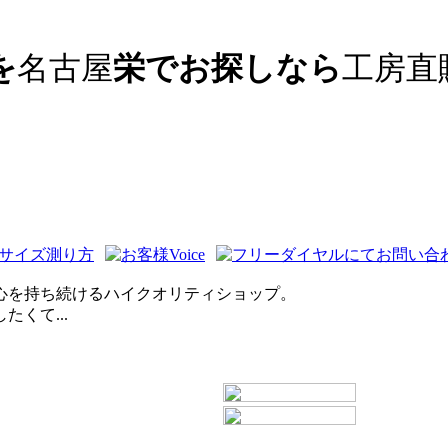
を
名古屋
栄でお探しなら
工房直
心を持ち続けるハイクオリティショップ。
くて...