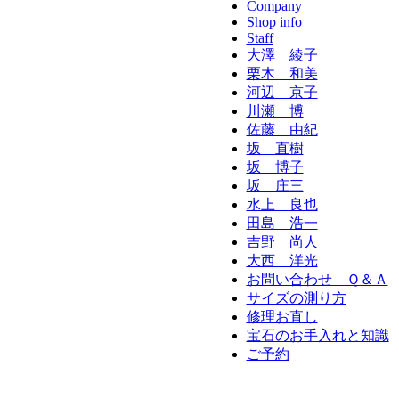
Company
Shop info
Staff
大澤 綾子
栗木 和美
河辺 京子
川瀬 博
佐藤 由紀
坂 直樹
坂 博子
坂 庄三
水上 良也
田島 浩一
吉野 尚人
大西 洋光
お問い合わせ Ｑ＆Ａ
サイズの測り方
修理お直し
宝石のお手入れと知識
ご予約