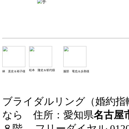
松本 隆史＆郁代様
林 直史＆裕子様
服部 竜也＆歩美様
ブライダルリング（婚約指
なら 住所：愛知県
名古屋
８階
フリーダイヤル
012