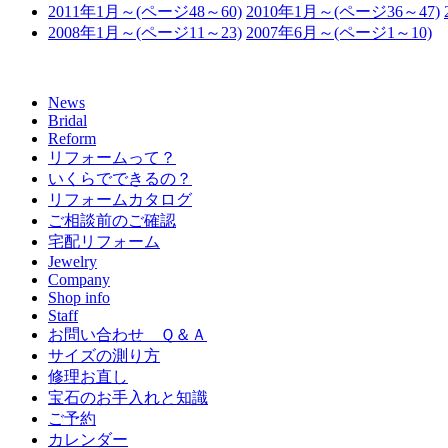
2011年1月～(ページ48～60)
2010年1月～(ページ36～47)
2008年1月～(ページ11～23)
2007年6月～(ページ1～10)
News
Bridal
Reform
リフォームって？
いくらでできるの？
リフォームカタログ
ご相談前のご確認
宅配リフォーム
Jewelry
Company
Shop info
Staff
お問い合わせ Ｑ＆Ａ
サイズの測り方
修理お直し
宝石のお手入れと知識
ご予約
カレンダー