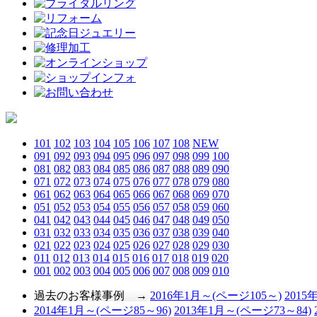
101
102
103
104
105
106
107
108
NEW
091
092
093
094
095
096
097
098
099
100
081
082
083
084
085
086
087
088
089
090
071
072
073
074
075
076
077
078
079
080
061
062
063
064
065
066
067
068
069
070
051
052
053
054
055
056
057
058
059
060
041
042
043
044
045
046
047
048
049
050
031
032
033
034
035
036
037
038
039
040
021
022
023
024
025
026
027
028
029
030
011
012
013
014
015
016
017
018
019
020
001
002
003
004
005
006
007
008
009
010
過去のお客様事例 →
2016年1月～(ページ105～)
2015
2014年1月～(ページ85～96)
2013年1月～(ページ73～84)