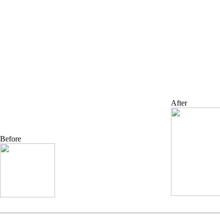
。
After
Before