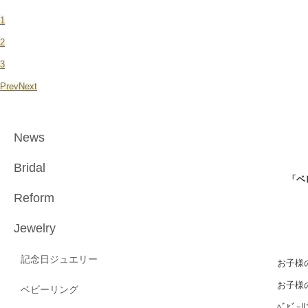
1
2
3
Prev
Next
News
Bridal
「ベ
Reform
Jewelry
記念日ジュエリー
お子様の
お子様
ベビーリング
ﾍﾞﾋﾞ