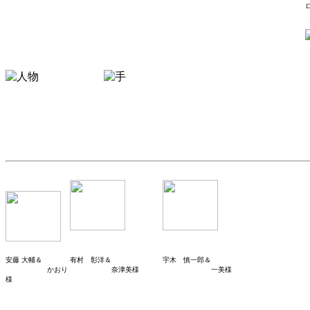
安藤 大輔＆
有村 彰洋＆
宇木 慎一郎＆
かおり
奈津美様
一美様
様