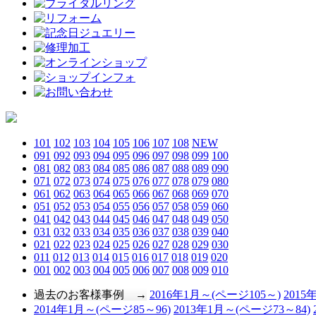
101
102
103
104
105
106
107
108
NEW
091
092
093
094
095
096
097
098
099
100
081
082
083
084
085
086
087
088
089
090
071
072
073
074
075
076
077
078
079
080
061
062
063
064
065
066
067
068
069
070
051
052
053
054
055
056
057
058
059
060
041
042
043
044
045
046
047
048
049
050
031
032
033
034
035
036
037
038
039
040
021
022
023
024
025
026
027
028
029
030
011
012
013
014
015
016
017
018
019
020
001
002
003
004
005
006
007
008
009
010
過去のお客様事例 →
2016年1月～(ページ105～)
2015
2014年1月～(ページ85～96)
2013年1月～(ページ73～84)