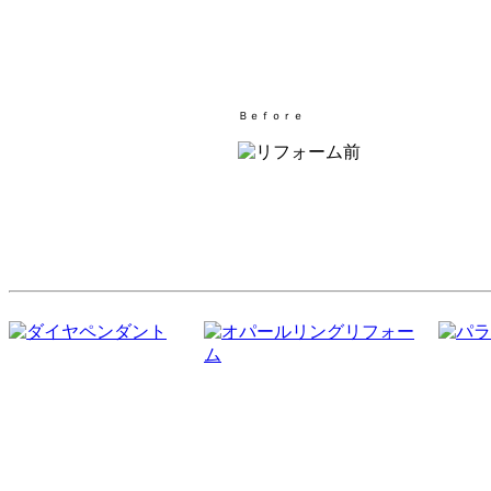
Ｂｅｆｏｒｅ